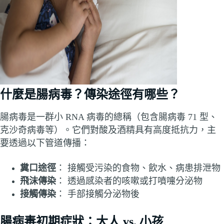
什麼是腸病毒？傳染途徑有哪些？
腸病毒是一群小 RNA 病毒的總稱（包含腸病毒 71 型、
克沙奇病毒等）。它們對酸及酒精具有高度抵抗力，主
要透過以下管道傳播：
糞口途徑
： 接觸受污染的食物、飲水、病患排泄物
飛沫傳染
： 透過感染者的咳嗽或打噴嚏分泌物
接觸傳染
： 手部接觸分泌物後
腸病毒初期症狀：大人 vs. 小孩