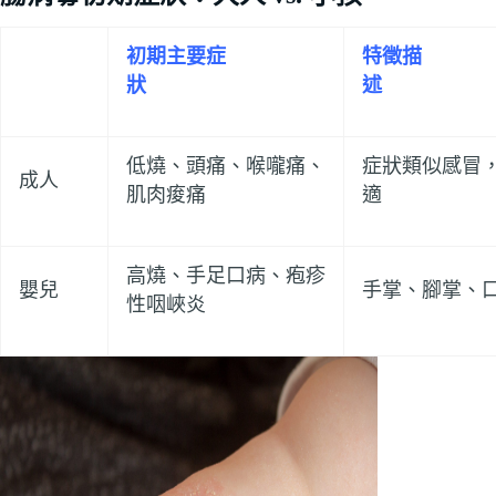
初期主要症
特徵描
狀
低燒、頭痛、喉嚨痛、
症狀類似感冒
成人
肌肉痠痛
適
高燒、手足口病、疱疹
嬰兒
手掌、腳掌、
性咽峽炎