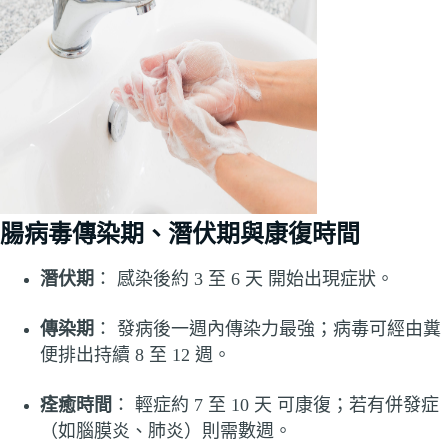
腸病毒傳染期、潛伏期與康復時間
潛伏期
： 感染後約 3 至 6 天 開始出現症狀。
傳染期
： 發病後一週內傳染力最強；病毒可經由糞
便排出持續 8 至 12 週。
痊癒時間
： 輕症約 7 至 10 天 可康復；若有併發症
（如腦膜炎、肺炎）則需數週。