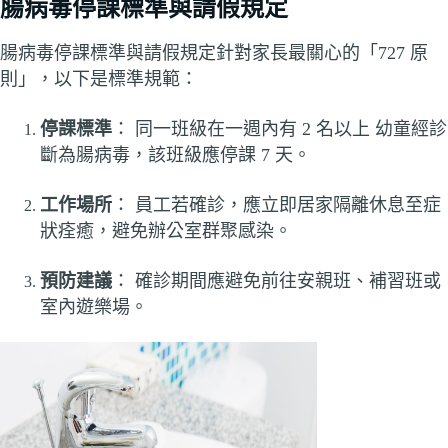
腸病毒停課標準與請假規定
腸病毒停課標準與請假規定針對家長最關心的「727 原
則」，以下是標準規範：
停課標準
： 同一班級在一週內有 2 名以上 幼童經診
斷為腸病毒，該班級應停課 7 天。
工作場所
： 員工若確診，應立即居家隔離休息至症
狀痊癒，避免辦公室群聚感染。
預防建議
： 確診期間應避免前往安親班、補習班或
室內遊樂場。