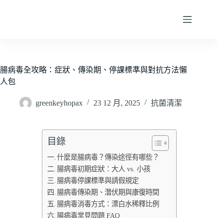
跳
至
主
要
內
容
腸病毒全攻略：症狀、傳染期、停課標準與對抗方法懶
人包
greenkeyhopax
23 12 月, 2025
抗菌清潔
目錄
什麼是腸病毒？傳染途徑有哪些？
腸病毒初期症狀：大人 vs. 小孩
腸病毒停課標準與請假規定
腸病毒傳染期、潛伏期與康復時間
腸病毒消毒方式：漂白水稀釋比例
腸病毒常見問題 FAQ