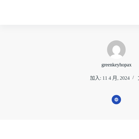
跳
至
主
要
內
容
greenkeyhopax
加入: 11 4 月, 2024